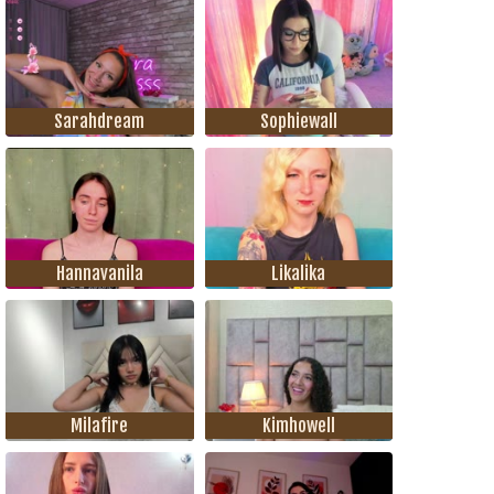
Sarahdream
Sophiewall
Hannavanila
Likalika
Milafire
Kimhowell