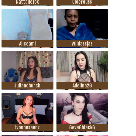
Nattaliefox
Cloerouss
Aliceami
Wildassjas
Julianchurch
Adelina26
Ivonnesaenz
6eve6black6