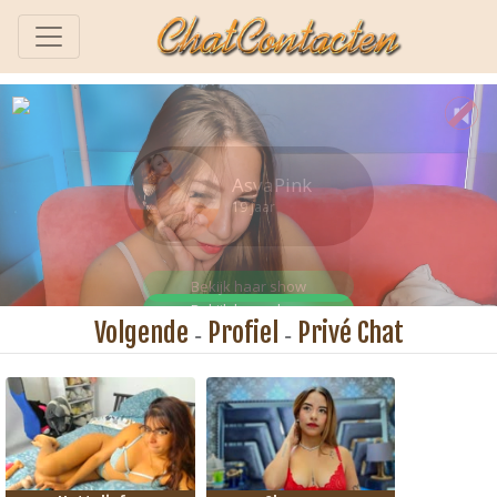
Volgende
Profiel
Privé Chat
-
-